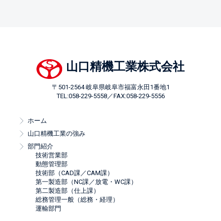
山口精機工業株式会社
〒501-2564 岐阜県岐阜市福富永田1番地1
TEL:
058-229-5558
／FAX:058-229-5556
ホーム
山口精機工業の強み
部門紹介
技術営業部
動態管理部
技術部（CAD課／CAM課）
第一製造部（NC課／放電・WC課）
第二製造部（仕上課）
総務管理一般（総務・経理）
運輸部門